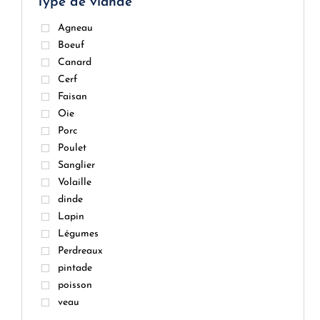
Type de viande
Agneau
Boeuf
Canard
Cerf
Faisan
Oie
Porc
Poulet
Sanglier
Volaille
dinde
Lapin
Légumes
Perdreaux
pintade
poisson
veau