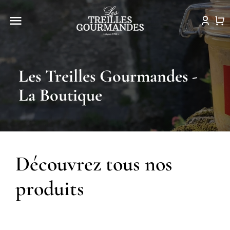
Passer
au
Navigation
contenu
à
Histoire
bascule
Les Treilles Gourmandes -
La boutique
La Boutique
Idées recettes
Actualités
Découvrez tous nos
Point de vente
produits
Contact