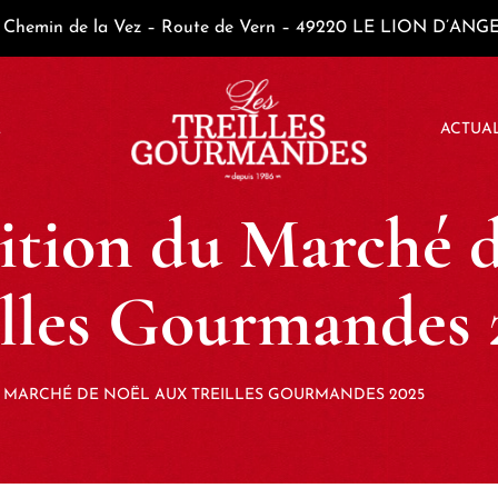
Chemin de la Vez – Route de Vern – 49220 LE LION D’ANG
E
ACTUAL
ition du Marché 
illes Gourmandes 
U MARCHÉ DE NOËL AUX TREILLES GOURMANDES 2025