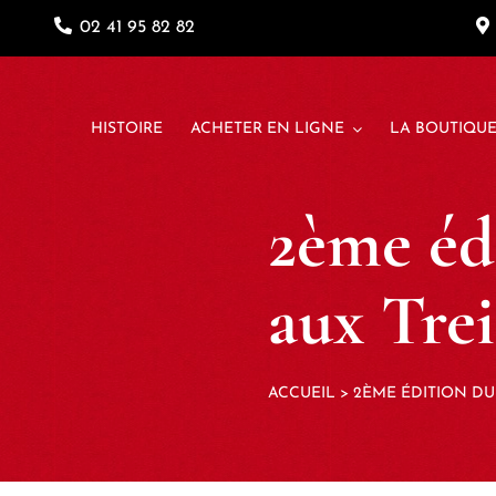
Passer
02 41 95 82 82
au
contenu
HISTOIRE
ACHETER EN LIGNE
LA BOUTIQU
2ème éd
aux Tre
ACCUEIL
>
2ÈME ÉDITION D