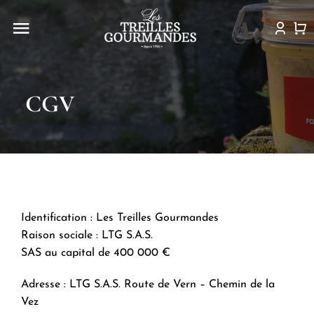
Passer
au
Navigation
contenu
à
Histoire
bascule
CGV
La boutique
Idées recettes
Actualités
Identification : Les Treilles Gourmandes
Point de vente
Raison sociale : LTG S.A.S.
SAS au capital de 400 000 €
Contact
Adresse : LTG S.A.S. Route de Vern – Chemin de la
Vez