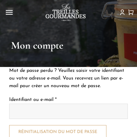
Passer
au
Navigation
contenu
à
Histoire
bascule
Mon compte
La boutique
Idées recettes
Mot de passe perdu ? Veuillez saisir votre identifiant
ou votre adresse e-mail. Vous recevrez un lien par e-
Actualités
mail pour créer un nouveau mot de passe.
Obligatoire
Identifiant ou e-mail
*
Point de vente
Contact
RÉINITIALISATION DU MOT DE PASSE