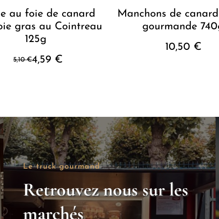
ce au foie de canard
Manchons de canard
oie gras au Cointreau
gourmande 740
125g
10,50
€
4,59
€
5,10
€
Le
Le
prix
prix
initial
actuel
était :
est :
5,10 €.
4,59 €.
Le truck gourmand
Retrouvez nous sur les
marchés