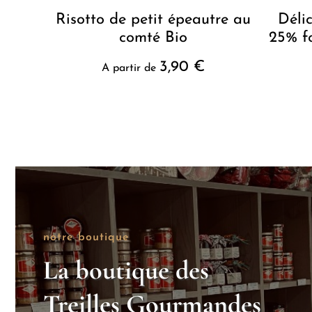
Risotto de petit épeautre au
Déli
comté Bio
25% f
3,90
€
A partir de
notre boutique
La boutique des
Treilles Gourmandes