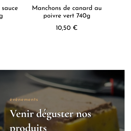
 sauce
Manchons de canard au
g
poivre vert 740g
10,50
€
événements
Venir déguster nos
produits