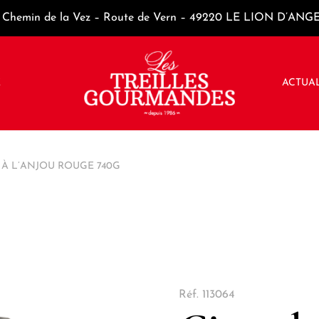
Chemin de la Vez – Route de Vern – 49220 LE LION D’ANG
E
ACTUAL
 À L’ANJOU ROUGE 740G
Réf.
113064