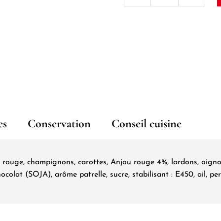
de
Civet
de
canard
à
l'Anjou
rouge
es
Conservation
Conseil cuisine
740g
rouge, champignons, carottes, Anjou rouge 4%, lardons, oignon
colat (SOJA), arôme patrelle, sucre, stabilisant : E450, ail, persi