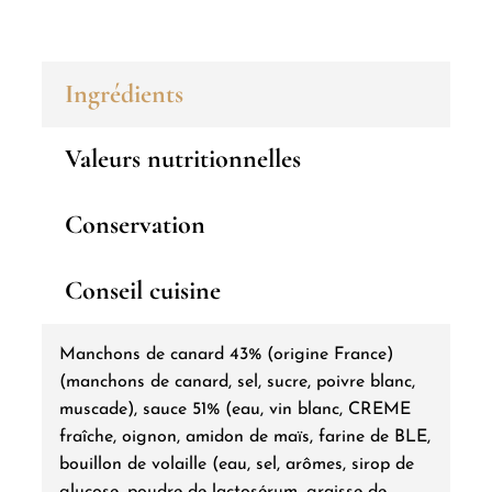
Manchons
de
canard
Ingrédients
sauce
gourmande
Valeurs nutritionnelles
740g
Conservation
Conseil cuisine
Manchons de canard 43% (origine France)
(manchons de canard, sel, sucre, poivre blanc,
muscade), sauce 51% (eau, vin blanc, CREME
fraîche, oignon, amidon de maïs, farine de BLE,
bouillon de volaille (eau, sel, arômes, sirop de