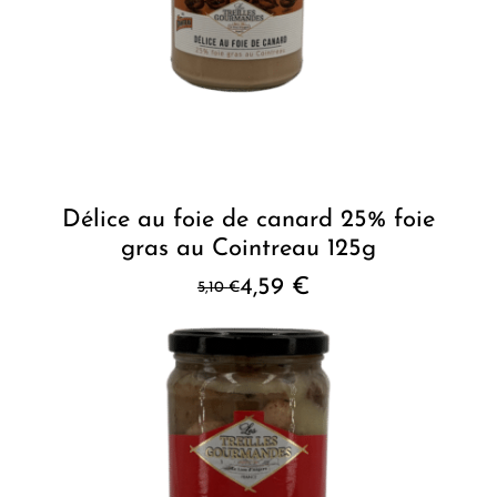
Délice au foie de canard 25% foie
gras au Cointreau 125g
4,59
€
5,10
€
Le
Le
prix
prix
initial
actuel
était :
est :
5,10 €.
4,59 €.