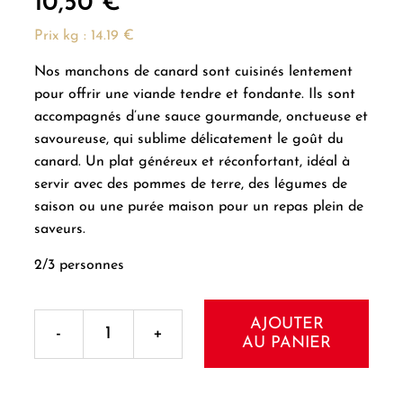
10,50
€
Prix kg : 14.19 €
Nos manchons de canard sont cuisinés lentement
pour offrir une viande tendre et fondante. Ils sont
accompagnés d’une sauce gourmande, onctueuse et
savoureuse, qui sublime délicatement le goût du
canard. Un plat généreux et réconfortant, idéal à
servir avec des pommes de terre, des légumes de
saison ou une purée maison pour un repas plein de
saveurs.
2/3 personnes
AJOUTER
AU PANIER
quantité
de