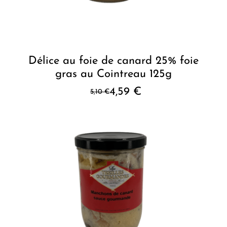
Délice au foie de canard 25% foie
gras au Cointreau 125g
4,59
€
5,10
€
Le
Le
prix
prix
initial
actuel
était :
est :
5,10 €.
4,59 €.