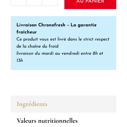
AU PANIER
quantité
de
Foie
Livraison Chronofresh – La garantie
gras
fraîcheur
de
Ce produit vous est livré dans le strict respect
de la chaîne du froid
canard
livraison du mardi au vendredi entre 8h et
entier
13h
à
la
fleur
de
sel
Ingrédients
en
Valeurs nutritionnelles
bocal