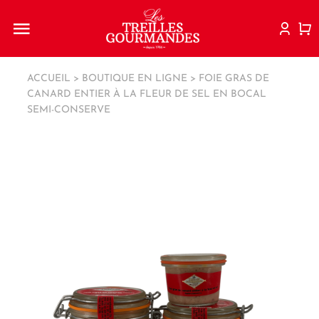
Passer
au
Navigation
contenu
à
Histoire
bascule
ACCUEIL
>
BOUTIQUE EN LIGNE
>
FOIE GRAS DE
CANARD ENTIER À LA FLEUR DE SEL EN BOCAL
SEMI-CONSERVE
La boutique
Idées recettes
Actualités
Point de vente
Contact