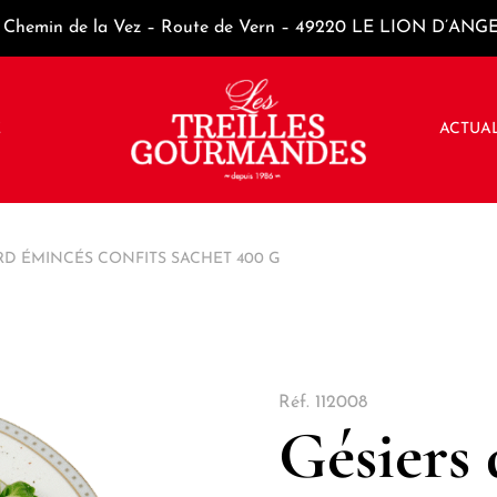
Chemin de la Vez – Route de Vern – 49220 LE LION D’ANG
E
ACTUAL
RD ÉMINCÉS CONFITS SACHET 400 G
Réf.
112008
Gésiers 