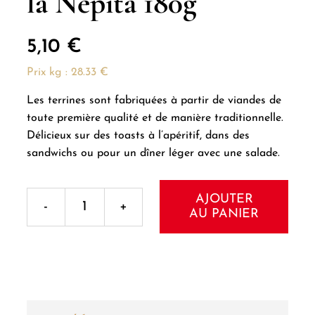
la Nepita 180g
5,10
€
Prix kg : 28.33 €
Les terrines sont fabriquées à partir de viandes de
toute première qualité et de manière traditionnelle.
Délicieux sur des toasts à l’apéritif, dans des
sandwichs ou pour un dîner léger avec une salade.
AJOUTER
AU PANIER
quantité
de
Terrine
de
sanglier