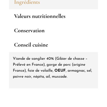
Ingrédients
à
la
Valeurs nutritionnelles
Nepita
180g
Conservation
Conseil cuisine
Viande de sanglier 40% (Gibier de chasse –
Prélevé en France), gorge de porc (origine
France), foie de volaille,
OEUF
, armagnac, sel,
poivre noir, népita, ail, muscade.